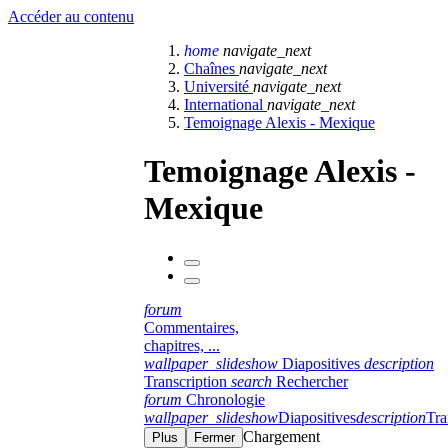
Accéder au contenu
home
navigate_next
Chaînes
navigate_next
Université
navigate_next
International
navigate_next
Temoignage Alexis - Mexique
Temoignage Alexis -
Mexique
forum
Commentaires,
chapitres, ...
wallpaper_slideshow
Diapositives
description
Transcription
search
Rechercher
forum
Chronologie
wallpaper_slideshow
Diapositives
description
Tra
Chargement
Plus
Fermer