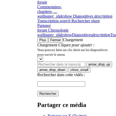
forum
Commentaires,
chapitres, ...
wallpaper_slideshow
Diapositives
description
Transcription
search
Rechercher
share
Partager
forum
Chronologie
wallpaper_slideshow
Diapositives
description
Tra
Chargement
Plus
Fermer
Chargement
Cliquez pour ajouter :
Vous pouvez faire un clic droit sur les diapositives
pour ouvrir le menu
arrow_drop_up
arrow_drop_down
close_small
Rechercher dans cette vidéo :
Rechercher
Partager ce média
Partager sur X (Twitter)