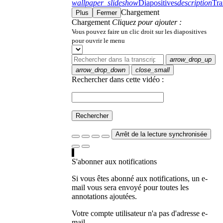
wallpaper_slideshow
Diapositives
description
Tra
Chargement
Plus
Fermer
Chargement
Cliquez pour ajouter :
Vous pouvez faire un clic droit sur les diapositives
pour ouvrir le menu
arrow_drop_up
arrow_drop_down
close_small
Rechercher dans cette vidéo :
Rechercher
Arrêt de la lecture synchronisée
S'abonner aux notifications
Si vous êtes abonné aux notifications, un e-
mail vous sera envoyé pour toutes les
annotations ajoutées.
Votre compte utilisateur n'a pas d'adresse e-
mail.