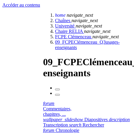
Accéder au contenu
home
navigate_next
Chaînes
navigate_next
Université
navigate_next
Chaire RELIA
navigate_next
FCPE Clémenceau
navigate_next
09_FCPEClémenceau_Q3usages-
enseignants
09_FCPEClémenceau_
enseignants
forum
Commentaires,
chapitres, ...
wallpaper_slideshow
Diapositives
description
Transcription
search
Rechercher
forum
Chronologie