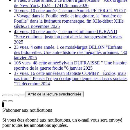
9 vues, 9 cette année, 2 ce mois
Virginie Adane " Aux origines
de New-York, 1624 - 1741
26 mars 2026
10 vues, 10 cette année, 1 ce mois
Annick PETER-CUSTOT
- Voyage dans la Pouille réelle et imaginaire, la "matière de
Pouille" dans la littérature romanesque, fin XIIe-début XIIIe
siècle.
21 novembre 2025
42 vues, 10 cette année, 1 ce mois
Guillaume DURAND
"Sexe et tabous, jusqu'où peut aller la transgression"
6 mars
2025
23 vues, 4 cette année, 1 ce mois
Margot DELON "Enfants
des bidonvilles. Une autre histoire des inégalités urbaines. "
30
janvier 2025
105 vues, 48 cette année
Sylvain DUFRAISSE " Une histoire
sportive de la guerre froide "
6 janvier 2025
37 vues, 16 cette année
Jean-Baptiste COMBY - Écolos, mais
pas trop " Penser l'enjeu écologique depuis les classes sociales
"
12 décembre 2024
Arrêt de la lecture synchronisée
S'abonner aux notifications
Si vous êtes abonné aux notifications, un e-mail vous sera envoyé
pour toutes les annotations ajoutées.