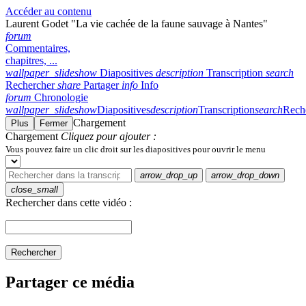
Accéder au contenu
Laurent Godet "La vie cachée de la faune sauvage à Nantes"
forum
Commentaires,
chapitres, ...
wallpaper_slideshow
Diapositives
description
Transcription
search
Rechercher
share
Partager
info
Info
forum
Chronologie
wallpaper_slideshow
Diapositives
description
Transcription
search
Rech
Chargement
Plus
Fermer
Chargement
Cliquez pour ajouter :
Vous pouvez faire un clic droit sur les diapositives pour ouvrir le menu
arrow_drop_up
arrow_drop_down
close_small
Rechercher dans cette vidéo :
Rechercher
Partager ce média