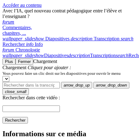
Accéder au contenu
Avec l’IA, quel nouveau contrat pédagogique entre l’élève et
l’enseignant ?
forum
Commentaires,
chapitres, ...
wallpaper_slideshow
Diapositives
description
Transcription
search
Rechercher
info
Info
forum
Chronologie
wallpaper_slideshow
Diapositives
description
Transcription
search
Rech
Chargement
Plus
Fermer
Chargement
Cliquez pour ajouter :
Vous pouvez faire un clic droit sur les diapositives pour ouvrir le menu
arrow_drop_up
arrow_drop_down
close_small
Rechercher dans cette vidéo :
Rechercher
Informations sur ce média