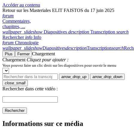
Accéder au contenu
Retour sur les Masteriales ELIT FAISTOS du 17 juin 2025
forum
Commentaires,
chapitres, ...
wallpaper_slideshow
Diapositives
description
Transcription
search
Rechercher
info
Info
forum
Chronologie
wallpaper_slideshow
Diapositives
description
Transcription
search
Rech
Chargement
Plus
Fermer
Chargement
Cliquez pour ajouter :
Vous pouvez faire un clic droit sur les diapositives pour ouvrir le menu
arrow_drop_up
arrow_drop_down
close_small
Rechercher dans cette vidéo :
Rechercher
Informations sur ce média