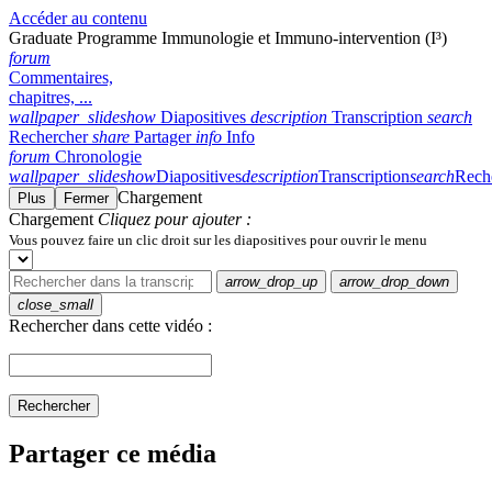
Accéder au contenu
Graduate Programme Immunologie et Immuno-intervention (I³)
forum
Commentaires,
chapitres, ...
wallpaper_slideshow
Diapositives
description
Transcription
search
Rechercher
share
Partager
info
Info
forum
Chronologie
wallpaper_slideshow
Diapositives
description
Transcription
search
Rech
Chargement
Plus
Fermer
Chargement
Cliquez pour ajouter :
Vous pouvez faire un clic droit sur les diapositives pour ouvrir le menu
arrow_drop_up
arrow_drop_down
close_small
Rechercher dans cette vidéo :
Rechercher
Partager ce média