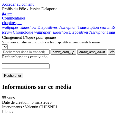
Accéder au contenu
Profils du Pôle - Jessica Delaporte
forum
Commentaires,
chapitres, ...
wallpaper_slideshow
Diapositives
description
Transcription
search
R
forum
Chronologie
wallpaper_slideshow
Diapositives
description
Trans
Chargement
Cliquez pour ajouter :
Vous pouvez faire un clic droit sur les diapositives pour ouvrir le menu
arrow_drop_up
arrow_drop_down
clo
Rechercher dans cette vidéo :
Rechercher
Informations sur ce média
55 vues
Date de création :
5 mars 2025
Intervenants :
Valentin CHESNEL
Liens :