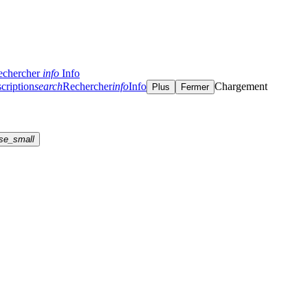
echercher
info
Info
cription
search
Rechercher
info
Info
Chargement
Plus
Fermer
se_small