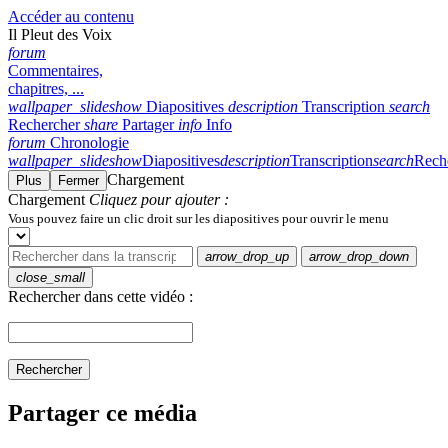
Accéder au contenu
Il Pleut des Voix
forum
Commentaires,
chapitres, ...
wallpaper_slideshow
Diapositives
description
Transcription
search
Rechercher
share
Partager
info
Info
forum
Chronologie
wallpaper_slideshow
Diapositives
description
Transcription
search
Rech
Chargement
Plus
Fermer
Chargement
Cliquez pour ajouter :
Vous pouvez faire un clic droit sur les diapositives pour ouvrir le menu
arrow_drop_up
arrow_drop_down
close_small
Rechercher dans cette vidéo :
Rechercher
Partager ce média