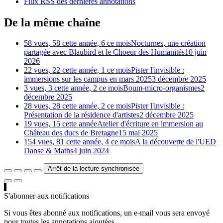
Flux RSS des dernières annotations
De la même chaîne
58 vues, 58 cette année, 6 ce mois
Nocturnes, une création
partagée avec Blaubird et le Choeur des Humanités
10 juin
2026
22 vues, 22 cette année, 1 ce mois
Pister l'invisible :
immersions sur les campus en mars 2025
3 décembre 2025
3 vues, 3 cette année, 2 ce mois
Boum-micro-organismes
2
décembre 2025
28 vues, 28 cette année, 2 ce mois
Pister l'invisible :
Présentation de la résidence d'artistes
2 décembre 2025
19 vues, 15 cette année
Atelier d'écriture en immersion au
Château des ducs de Bretagne
15 mai 2025
154 vues, 81 cette année, 4 ce mois
A la découverte de l'UED
Danse & Maths
4 juin 2024
Arrêt de la lecture synchronisée
S'abonner aux notifications
Si vous êtes abonné aux notifications, un e-mail vous sera envoyé
pour toutes les annotations ajoutées.