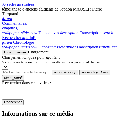
Accéder au contenu
témoignage d'anciens étudiants de l'option MAQSEi : Pierre
Turquand
forum
Commentaires,
chapitres, ...
wallpaper_slideshow
Diapositives
description
Transcription
search
Rechercher
info
Info
forum
Chronologie
wallpaper_slideshow
Diapositives
description
Transcription
search
Rech
Chargement
Plus
Fermer
Chargement
Cliquez pour ajouter :
Vous pouvez faire un clic droit sur les diapositives pour ouvrir le menu
arrow_drop_up
arrow_drop_down
close_small
Rechercher dans cette vidéo :
Rechercher
Informations sur ce média