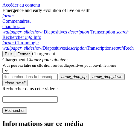
Accéder au contenu
Emergence and early evolution of live on earth
forum
Commentaires,
chapitres, ...
wallpaper_slideshow
Diapositives
description
Transcription
search
Rechercher
info
Info
forum
Chronologie
wallpaper_slideshow
Diapositives
description
Transcription
search
Rech
Chargement
Plus
Fermer
Chargement
Cliquez pour ajouter :
Vous pouvez faire un clic droit sur les diapositives pour ouvrir le menu
arrow_drop_up
arrow_drop_down
close_small
Rechercher dans cette vidéo :
Rechercher
Informations sur ce média