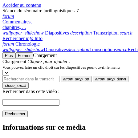
Accéder au contenu
Séance du séminaire jurilinguistique - 7
forum
Commentaires,
chapitres, ...
wallpaper_slideshow
Diapositives
description
Transcription
search
Rechercher
info
Info
forum
Chronologie
wallpaper_slideshow
Diapositives
description
Transcription
search
Rech
Chargement
Plus
Fermer
Chargement
Cliquez pour ajouter :
Vous pouvez faire un clic droit sur les diapositives pour ouvrir le menu
arrow_drop_up
arrow_drop_down
close_small
Rechercher dans cette vidéo :
Rechercher
Informations sur ce média